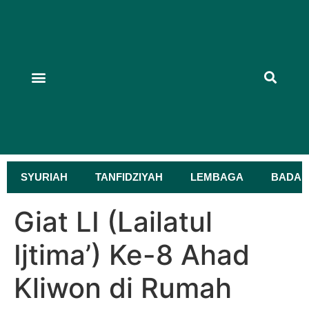
TUPOKSI DAN PROGRAM KEGIATAN
KEGIATAN PENGURUS
KEGIATAN LEMBAGA
KEGIATAN BADAN OTONOM
PRESTASI NU
KITAB TEKS ARAB
MAJLIS TAKLIM
HARLAH NU
SYURIAH
TANFIDZIYAH
LEMBAGA
BADAN
Giat LI (Lailatul
Ijtima’) Ke-8 Ahad
Kliwon di Rumah