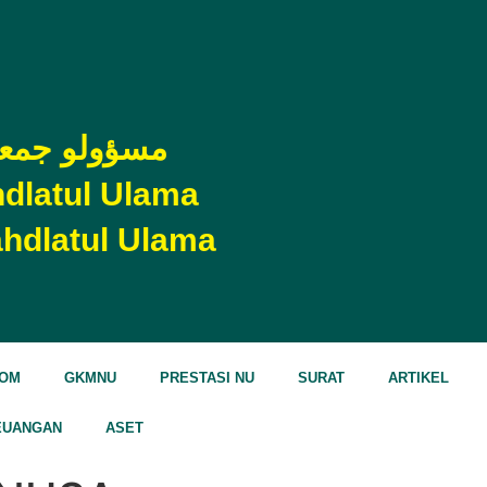
مسؤولو جمعية
dlatul Ulama
hdlatul Ulama
NOM
GKMNU
PRESTASI NU
SURAT
ARTIKEL
EUANGAN
ASET