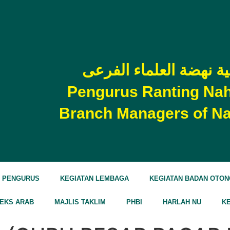
 نهضة العلماء الفرعى
Pengurus Ranting Nah
Branch Managers of Na
N PENGURUS
KEGIATAN LEMBAGA
KEGIATAN BADAN OTO
TEKS ARAB
MAJLIS TAKLIM
PHBI
HARLAH NU
K