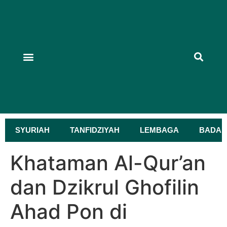
TUPOKSI DAN PROGRAM KEGIATAN
KEGIATAN PENGURUS
KEGIATAN LEMBAGA
KEGIATAN BADAN OTONOM
PRESTASI NU
KITAB TEKS ARAB
MAJLIS TAKLIM
HARLAH NU
SYURIAH
TANFIDZIYAH
LEMBAGA
BADAN
Khataman Al-Qur’an
dan Dzikrul Ghofilin
Ahad Pon di